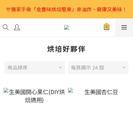
2026馬年禮盒首選🎁獨家低溫烘焙堅果💕特別又好吃
🎊獨家手做「金豐味烘焙堅果」非油炸、健康又美味！
👍
「珍小包」讓您隨時帶著吃❤️眾多品項任選6項600
元！
2026馬年禮盒首選🎁獨家低溫烘焙堅果💕特別又好吃
烘培好夥伴
👍
商品排序
每頁顯示 24 個