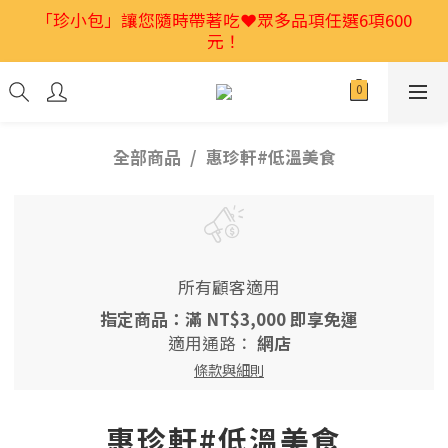
2026馬年禮盒首選🎁獨家低溫烘焙堅果💕特別又好吃
「珍小包」讓您隨時帶著吃❤️眾多品項任選6項600
元！
👍
2026馬年禮盒首選🎁獨家低溫烘焙堅果💕特別又好吃
👍
全部商品
惠珍軒#低溫美食
所有顧客適用
指定商品：滿 NT$3,000 即享免運
適用通路：
網店
條款與細則
惠珍軒#低溫美食