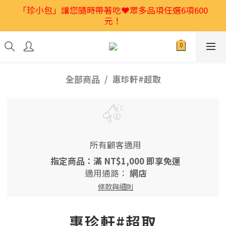
2026馬年禮盒首選🎁獨家低溫烘焙堅果💕特別又好吃
「珍小包」讓您隨時帶著吃❤️眾多品項任選6項600
元！
👍
2026馬年禮盒首選🎁獨家低溫烘焙堅果💕特別又好吃
👍
全部商品
惠珍軒#超取
所有顧客適用
指定商品：滿 NT$1,000 即享免運
適用通路：
網店
條款與細則
惠珍軒#超取