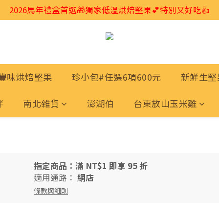
2026馬年禮盒首選🎁獨家低溫烘焙堅果💕特別又好吃👍
2026馬年禮盒首選🎁獨家低溫烘焙堅果💕特別又好吃👍
🎊獨家手做「金豐味烘焙堅果」非油炸、健康又美味！
「珍小包」讓您隨時帶著吃❤️眾多品項任選6項600元！
2026馬年禮盒首選🎁獨家低溫烘焙堅果💕特別又好吃👍
豐味烘焙堅果
珍小包#任選6項600元
新鮮生堅
伴
南北雜貨
澎湖伯
台東放山玉米雞
指定商品：滿 NT$1 即享 95 折
適用通路：
網店
條款與細則