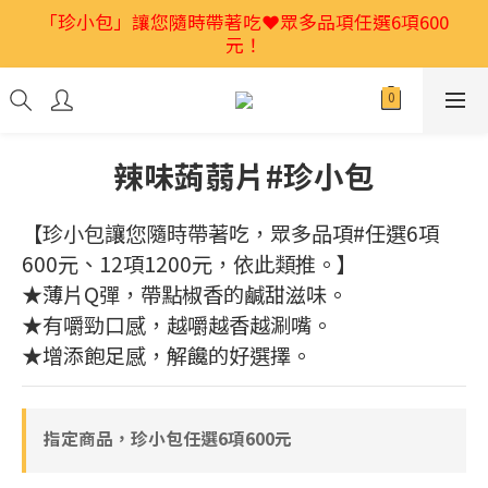
2026馬年禮盒首選🎁獨家低溫烘焙堅果💕特別又好吃
「珍小包」讓您隨時帶著吃❤️眾多品項任選6項600
元！
👍
2026馬年禮盒首選🎁獨家低溫烘焙堅果💕特別又好吃
👍
辣味蒟蒻片#珍小包
【珍小包讓您隨時帶著吃，眾多品項#任選6項
600元、12項1200元，依此類推。】
★薄片Q彈，帶點椒香的鹹甜滋味。
★有嚼勁口感，越嚼越香越涮嘴。
★增添飽足感，解饞的好選擇。
指定商品，珍小包任選6項600元