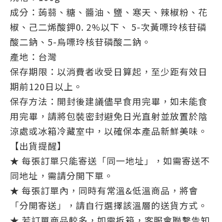
成分：蒟蒻、糖、醬油、鹽、寒天、辣椒粉、花
椒、己二烯酸鉀0. 2%以下、 5-次黃嘌玲核苷磷
酸二鈉、5-烏嘌玲核苷磷酸二鈉。
產地：台灣
保存期限：以消費者收受日算起，至少距有效日
期前120日以上。
保存方法：開封後建議儘早食用完畢，如未能食
用完畢，請將包裝密封避免日光直射並放置於陰
涼處或冰箱冷藏室中，以確保本產品新鮮美味。
【出貨提醒】
★ 每張訂單只能寄送「同一地址」，如需寄送不
同地址，需請分開下單。
★ 每張訂單內，同時有常溫&低溫商品，將會
「分開寄送」，請自行選擇該溫層的送貨方式。
★ 若訂單商品較多，如需拆箱，客服會聯繫告知