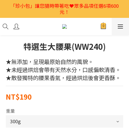
2026馬年禮盒首選🎁獨家低溫烘焙堅果💕特別又好吃
「珍小包」讓您隨時帶著吃❤️眾多品項任選6項600
元！
👍
2026馬年禮盒首選🎁獨家低溫烘焙堅果💕特別又好吃
👍
特選生大腰果(WW240)
★無添加，呈現最原始自然的風貌。
★未經過烘焙會帶有天然水分，口感偏軟清香。
★散發獨特的腰果香氣，經過烘焙後會更香酥。
NT$190
重量