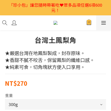
2026馬年禮盒首選🎁獨家低溫烘焙堅果💕特別又好吃
「珍小包」讓您隨時帶著吃❤️眾多品項任選6項600
元！
👍
2026馬年禮盒首選🎁獨家低溫烘焙堅果💕特別又好吃
👍
台灣土鳳梨角
★嚴選台灣在地鳳梨製成，封存原味。
★香甜不膩不咬舌，保留鳳梨的纖維口感。
★純素可食，切角塊狀方便入口享用。
NT$270
重量