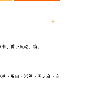
澎湖丁香
小魚
乾
、糖。
砂糖、蛋白、
岩鹽、黑芝麻、白