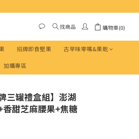
找商品
購物車(0)
果
招牌即食堅果
古早味零嘴&果乾
加購專區
立即購買
牌三罐禮盒組】澎湖
+香甜芝麻腰果+焦糖
：