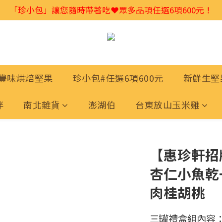
2026馬年禮盒首選🎁獨家低溫烘焙堅果💕特別又好吃👍
「珍小包」讓您隨時帶著吃❤️眾多品項任選6項600元！
2026馬年禮盒首選🎁獨家低溫烘焙堅果💕特別又好吃👍
豐味烘焙堅果
珍小包#任選6項600元
新鮮生堅
伴
南北雜貨
澎湖伯
台東放山玉米雞
【惠珍軒招
杏仁小魚乾
肉桂胡桃
三罐禮盒組內容